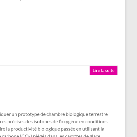
Lire la suite
riquer un prototype de chambre biologique terrestre
res précises des isotopes de l’oxygène en conditions
ire la productivité biologique passée en utilisant la
 carbone (CO₂) piégés dans les carottes de glace