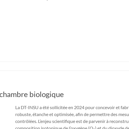
 chambre biologique
La DT-INSU a été sollicitée en 2024 pour concevoir et fab
robuste, étanche et optimisée, afin de permettre des mesu
contrôlées. L’enjeu scientifique est de parvenir à reconstru
composition isotopique de l’oxygène (O₂) et du dioxyde de