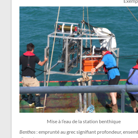
Exempl
Mise à l’eau de la station benthique
Benthos
: emprunté au grec signifiant profondeur, ensemb