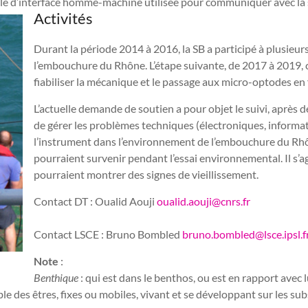
e d’interface homme-machine utilisée pour communiquer avec la 
Activités
Durant la période 2014 à 2016, la SB a participé à plusieu
l’embouchure du Rhône. L’étape suivante, de 2017 à 2019, 
fiabiliser la mécanique et le passage aux micro-optodes en 
L’actuelle demande de soutien a pour objet le suivi, après
de gérer les problèmes techniques (électroniques, informa
l’instrument dans l’environnement de l’embouchure du Rhône
pourraient survenir pendant l’essai environnemental. Il s’ag
pourraient montrer des signes de vieillissement.
Contact DT : Oualid Aouji
oualid.aouji@cnrs.fr
Contact LSCE : Bruno Bombled
bruno.bombled@lsce.ipsl.f
Note
:
Benthique
: qui est dans le benthos, ou est en rapport avec l
le des êtres, fixes ou mobiles, vivant et se développant sur les s