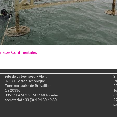
erfaces Continentales
Site de La Seyne-sur-Mer
:
Si
INSU Division Technique
IN
Zone portuaire de Brégaillon
Bâ
CS 20330
Te
83507 LA SEYNE SUR MER cedex
C
secrétariat : 33 (0) 4 94 30 49 80
2
se