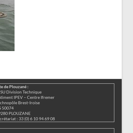
te de Plouzané :
SU Division Technique
timent IPEV – Centre Ifremer
chnopôle Brest-Iroise
S 50074
9280 PLOUZANE
crétariat : 33 (0) 6 10 94 69 08