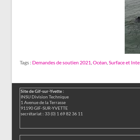
Tags :
Demandes de soutien 2021
,
Océan
,
Surface et Int
Site de Gif-sur-Yvette
:
INSU Division Technique
1 Avenue de la Terrasse
91190 GIF-SUR-YVETTE
secrétariat : 33 (0) 1 69 82 36 11