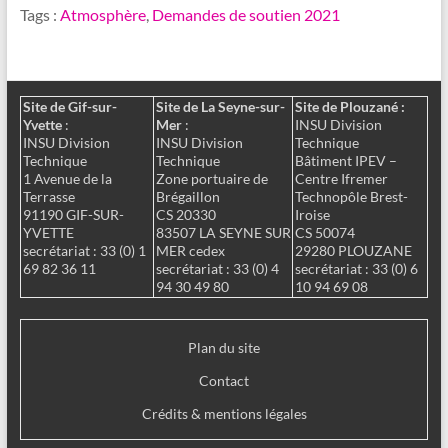
Tags :
Atmosphère
,
Demandes de soutien 2021
Site de Gif-sur-
Site de La Seyne-sur-
Site de Plouzané :
Yvette
:
Mer
:
INSU Division
INSU Division
INSU Division
Technique
Technique
Technique
Bâtiment IPEV –
1 Avenue de la
Zone portuaire de
Centre Ifremer
Terrasse
Brégaillon
Technopôle Brest-
91190 GIF-SUR-
CS 20330
Iroise
YVETTE
83507 LA SEYNE SUR
CS 50074
secrétariat : 33 (0) 1
MER cedex
29280 PLOUZANE
69 82 36 11
secrétariat : 33 (0) 4
secrétariat : 33 (0) 6
94 30 49 80
10 94 69 08
Plan du site
Contact
Crédits & mentions légales