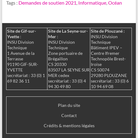
Tags :
Demandes de soutien 2021
,
Informatique
,
Océan
Site de Gif-sur-
Site de La Seyne-sur-
Site de Plouzané :
Yvette
:
Mer
:
INSU Division
INSU Division
INSU Division
Technique
Technique
Technique
Bâtiment IPEV –
1 Avenue de la
Zone portuaire de
Centre Ifremer
Terrasse
Brégaillon
Technopôle Brest-
91190 GIF-SUR-
CS 20330
Iroise
YVETTE
83507 LA SEYNE SUR
CS 50074
secrétariat : 33 (0) 1
MER cedex
29280 PLOUZANE
69 82 36 11
secrétariat : 33 (0) 4
secrétariat : 33 (0) 6
94 30 49 80
10 94 69 08
Plan du site
Contact
Crédits & mentions légales