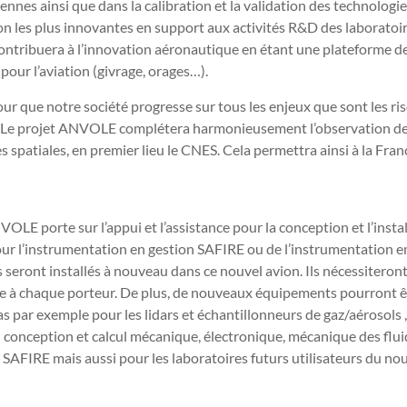
nes ainsi que dans la calibration et la validation des technologies 
n les plus innovantes en support aux activités R&D des laboratoi
ntribuera à l’innovation aéronautique en étant une plateforme de 
our l’aviation (givrage, orages…).
our que notre société progresse sur tous les enjeux que sont les r
se. Le projet ANVOLE complétera harmonieusement l’observation de
 spatiales, en premier lieu le CNES. Cela permettra ainsi à la Fra
OLE porte sur l’appui et l’assistance pour la conception et l’instal
pour l’instrumentation en gestion SAFIRE ou de l’instrumentation 
s seront installés à nouveau dans ce nouvel avion. Ils nécessiter
pre à chaque porteur. De plus, de nouveaux équipements pourront êtr
as par exemple pour les lidars et échantillonneurs de gaz/aérosols 
n conception et calcul mécanique, électronique, mécanique des fluid
AFIRE mais aussi pour les laboratoires futurs utilisateurs du nou