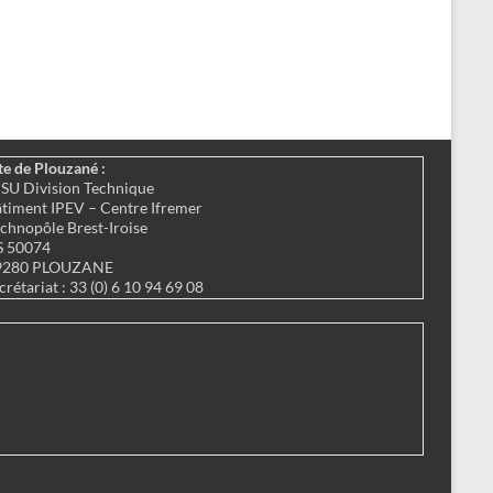
te de Plouzané :
SU Division Technique
timent IPEV – Centre Ifremer
chnopôle Brest-Iroise
S 50074
9280 PLOUZANE
crétariat : 33 (0) 6 10 94 69 08