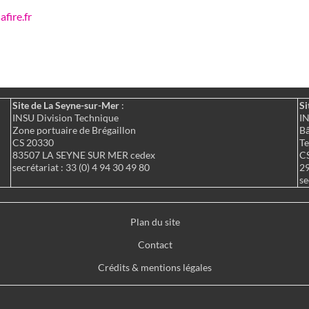
fire.fr
Site de La Seyne-sur-Mer
:
Si
INSU Division Technique
IN
Zone portuaire de Brégaillon
Bâ
CS 20330
Te
83507 LA SEYNE SUR MER cedex
C
secrétariat : 33 (0) 4 94 30 49 80
2
se
Plan du site
Contact
Crédits & mentions légales