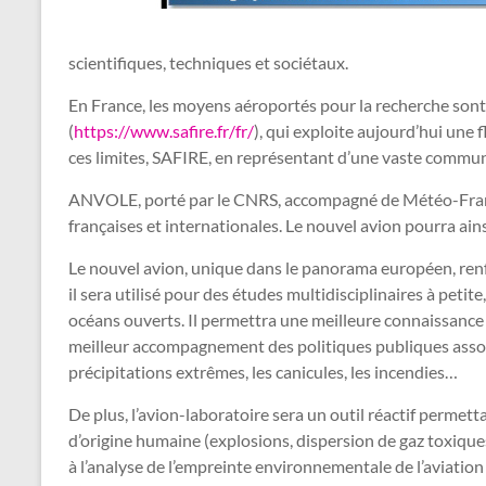
scientifiques, techniques et sociétaux.
En France, les moyens aéroportés pour la recherche son
(
https://www.safire.fr/fr/
), qui exploite aujourd’hui une
ces limites, SAFIRE, en représentant d’une vaste commu
ANVOLE, porté par le CNRS, accompagné de Météo-France e
françaises et internationales. Le nouvel avion pourra ai
Le nouvel avion, unique dans le panorama européen, renfo
il sera utilisé pour des études multidisciplinaires à peti
océans ouverts. Il permettra une meilleure connaissance 
meilleur accompagnement des politiques publiques associées
précipitations extrêmes, les canicules, les incendies…
De plus, l’avion-laboratoire sera un outil réactif permett
d’origine humaine (explosions, dispersion de gaz toxiques
à l’analyse de l’empreinte environnementale de l’aviation