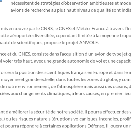
nécessitent de stratégies d’observation ambitieuses et mode
avions de recherche au plus haut niveau de qualité sont ind
t mis en œuvre par le CNRS, le CNES et Météo-France à travers l’
 flotte aéroportée diversifiée, cependant limitée à la moyenne trop
nauté de scientifiques, propose le projet ANVOLE.
t du CNES, consiste dans l’acquisition d’un avion de type jet qu
nsi voler très haut, avec une grande autonomie de vol et une capa
rcera la position des scientifiques français en Europe et dans le
te, moyenne et grande échelle, dans toutes les zones du globe, y co
de notre environnement, de l’atmosphère mais aussi des océans, des
 aux changements climatiques, à leurs causes, en premier lieu la po
ant d’améliorer la sécurité de notre société. Il pourra effectuer de
..) ou les risques naturels (éruptions volcaniques, incendies, prol
 et pourra répondre à certaines applications Défense. Il jouera un r