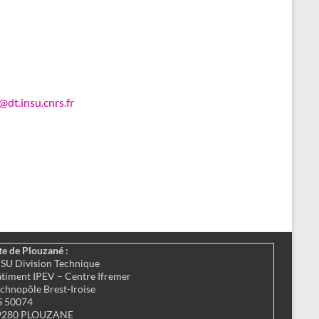
@dt.insu.cnrs.fr
te de Plouzané :
SU Division Technique
timent IPEV – Centre Ifremer
chnopôle Brest-Iroise
S 50074
9280 PLOUZANE