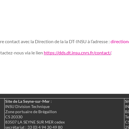
e contact avec la Direction de la la DT-INSU à l’adresse :
direction
tactez-nous via le lien
https://dds.dt.insu.cnrs.fr/contact/
.
Site de La Seyne-sur-Mer
:
Si
INSU Division Technique
IN
Zone portuaire de Brégaillon
Bâ
CS 20330
Te
83507 LA SEYNE SUR MER cedex
C
secrétariat : 33 (0) 4 94 30 49 80
2