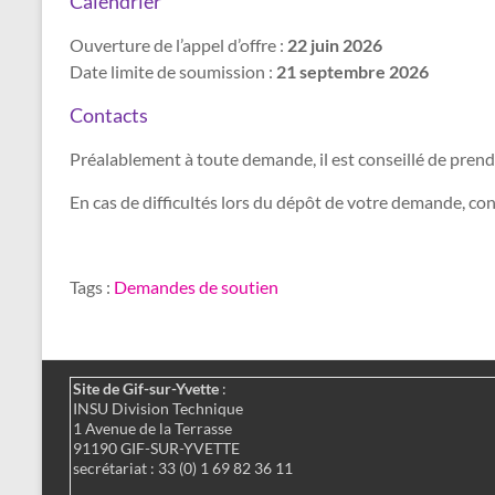
Calendrier
Ouverture de l’appel d’offre :
22 juin 2026
Date limite de soumission :
21 septembre 2026
Contacts
Préalablement à toute demande, il est conseillé de prendr
En cas de difficultés lors du dépôt de votre demande, con
Tags :
Demandes de soutien
Site de Gif-sur-Yvette
:
INSU Division Technique
1 Avenue de la Terrasse
91190 GIF-SUR-YVETTE
secrétariat : 33 (0) 1 69 82 36 11