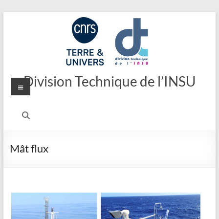
Aller
au
contenu
Division Technique de l’INSU
Menu
Mât flux