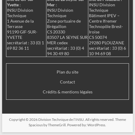
Yvette
:
Mer
:
INSU Division
INSU Division
INSU Division
Technique
Technique
Technique
Bâtiment IPEV –
1 Avenue de la
Zone portuaire de
Centre Ifremer
Terrasse
Brégaillon
Technopôle Brest-
91190 GIF-SUR-
CS 20330
Iroise
YVETTE
83507 LA SEYNE SUR
CS 50074
secrétariat : 33 (0) 1
MER cedex
29280 PLOUZANE
69 82 36 11
secrétariat : 33 (0) 4
secrétariat : 33 (0) 6
94 30 49 80
10 94 69 08
Plan du site
Contact
Crédits & mentions légales
Copyright © 2026
Division Technique de l’INSU
. All rights reserved. Theme
Spacious
by ThemeGrill. Powered by:
WordPress
.