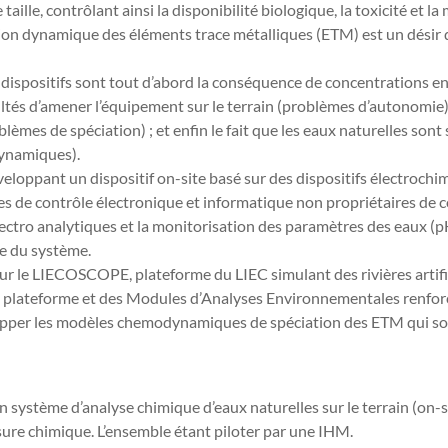
ille, contrôlant ainsi la disponibilité biologique, la toxicité et la
ation dynamique des éléments trace métalliques (ETM) est un désir 
s dispositifs sont tout d’abord la conséquence de concentrations 
cultés d’amener l’équipement sur le terrain (problèmes d’autonomie)
èmes de spéciation) ; et enfin le fait que les eaux naturelles son
dynamiques).
veloppant un dispositif on-site basé sur des dispositifs électrochim
mes de contrôle électronique et informatique non propriétaires d
ctro analytiques et la monitorisation des paramètres des eaux (pH
e du système.
r le LIECOSCOPE, plateforme du LIEC simulant des rivières artificiel
te plateforme et des Modules d’Analyses Environnementales renforce
opper les modèles chemodynamiques de spéciation des ETM qui son
 un système d’analyse chimique d’eaux naturelles sur le terrain (on
ure chimique. L’ensemble étant piloter par une IHM.