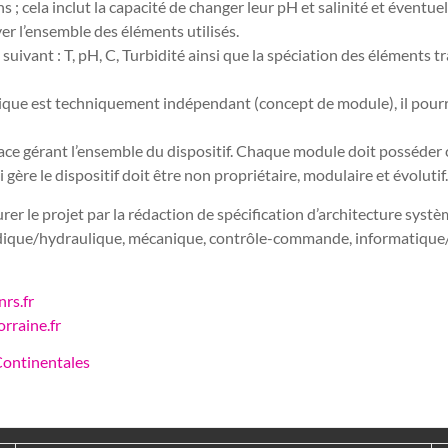
s ; cela inclut la capacité de changer leur pH et salinité et éventue
yer l’ensemble des éléments utilisés.
uivant : T, pH, C, Turbidité ainsi que la spéciation des éléments t
que est techniquement indépendant (concept de module), il pourra
rface gérant l’ensemble du dispositif. Chaque module doit posséder
ère le dispositif doit être non propriétaire, modulaire et évolutif.
rer le projet par la rédaction de spécification d’architecture sy
luidique/hydraulique, mécanique, contrôle-commande, informatique
rs.fr
rraine.fr
 Continentales