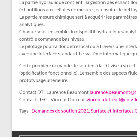
La partie hydraulique contient : la gestion des échantillon
échantillons aux cellules de mesure ; et ensuite de netto
La partie mesure chimique sert à acquérir les paramètres s
analytiques.
Chaque sous-ensemble du dispositif hydraulique/analyti
contrôle commande bas niveau.
Le pilotage pourra donc être local ou à travers une inte
avec une interface standard. Le système informatique qui g
Cette première demande de soutien à la DT vise à structu
(spécification fonctionnelle). L’ensemble des aspects f
prototypage ultérieure.
Contact DT : Laurence Beaumont
laurence.beaumont@cn
Contact LIEC : Vincent Dutreuil
vincent.dutreuil@univ-lo
Tags :
Demandes de soutien 2021
,
Surface et Interfaces