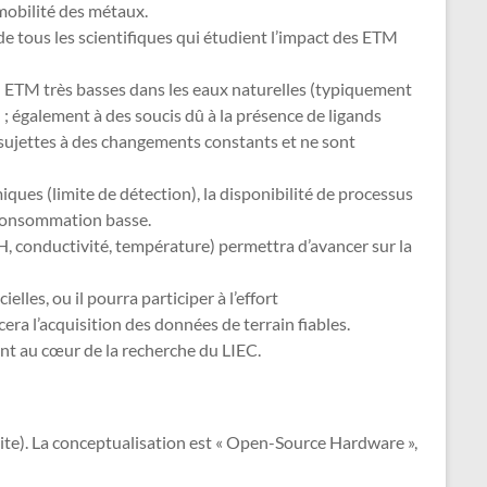
 mobilité des métaux.
de tous les scientifiques qui étudient l’impact des ETM
en ETM très basses dans les eaux naturelles (typiquement
 ; également à des soucis dû à la présence de ligands
t sujettes à des changements constants et ne sont
iques (limite de détection), la disponibilité de processus
e consommation basse.
, conductivité, température) permettra d’avancer sur la
les, ou il pourra participer à l’effort
ra l’acquisition des données de terrain fiables.
t au cœur de la recherche du LIEC.
-site). La conceptualisation est « Open-Source Hardware »,