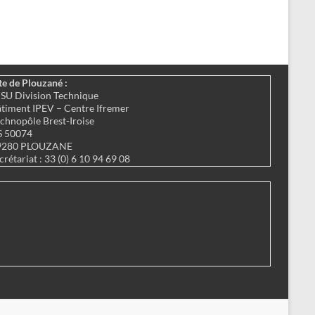
te de Plouzané :
SU Division Technique
timent IPEV – Centre Ifremer
chnopôle Brest-Iroise
S 50074
9280 PLOUZANE
crétariat : 33 (0) 6 10 94 69 08