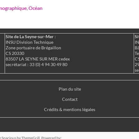
anographique
,
Océan
Site de La Seyne-sur-Mer
:
Si
INSU Division Technique
IN
Zone portuaire de Brégaillon
Bâ
CS 20330
Te
83507 LA SEYNE SUR MER cedex
C
secrétariat : 33 (0) 4 94 30 49 80
2
se
Plan du site
Contact
Crédits & mentions légales
e
Spacious
by ThemeGrill. Powered by: