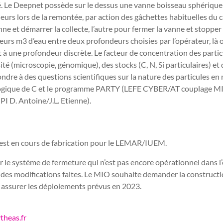
ié. Le Deepnet possède sur le dessus une vanne boisseau sphériqu
eurs lors de la remontée, par action des gâchettes habituelles du c
e et démarrer la collecte, l’autre pour fermer la vanne et stopper
ieurs m3 d’eau entre deux profondeurs choisies par l’opérateur, là o
 à une profondeur discrète. Le facteur de concentration des partic
é (microscopie, génomique), des stocks (C, N, Si particulaires) et 
dre à des questions scientifiques sur la nature des particules en 
ologique de C et le programme PARTY (LEFE CYBER/AT couplage MIO
 D. Antoine/J.L. Etienne).
 est en cours de fabrication pour le LEMAR/IUEM.
 le système de fermeture qui n’est pas encore opérationnel dans l
e des modifications faites. Le MIO souhaite demander la construct
 assurer les déploiements prévus en 2023.
theas.fr