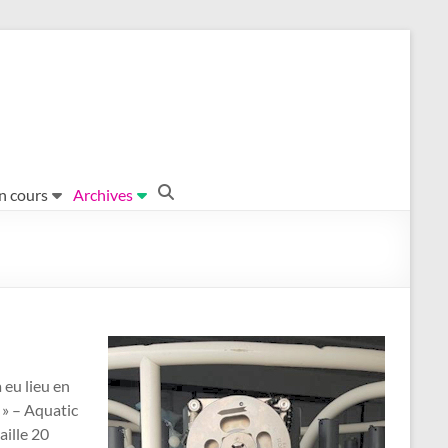
en cours
Archives
eu lieu en
 » – Aquatic
aille 20