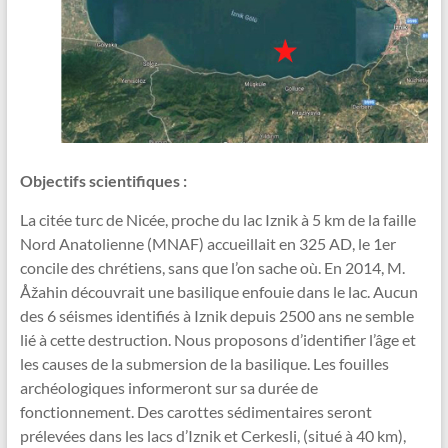
Objectifs scientifiques :
La citée turc de Nicée, proche du lac Iznik à 5 km de la faille
Nord
Anatolienne (MNAF) accueillait en 325 AD, le 1er
concile des chrétiens, sans
que l’on sache où. En 2014, M.
Åžahin découvrait une basilique enfouie dans
le lac. Aucun
des 6 séismes identi
fi
és à Iznik depuis 2500 ans ne semble
lié à
cette destruction. Nous proposons d’identi
fi
er l’âge et
les causes de la
submersion de la basilique. Les fouilles
archéologiques informeront sur sa
durée de
fonctionnement. Des carottes sédimentaires seront
prélevées dans
les lacs d’Iznik et Cerkesli, (situé à 40 km),