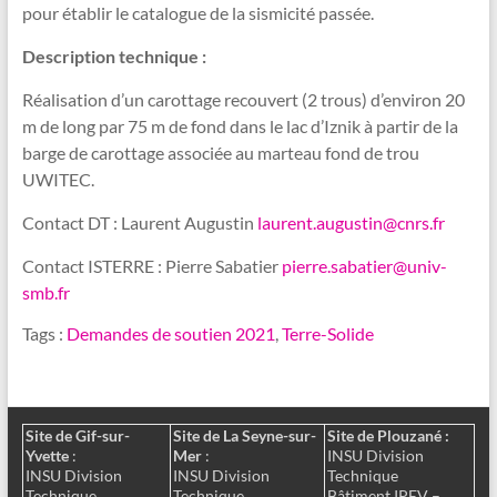
pour établir le catalogue de la
sismicité passée.
Description technique :
Réalisation d’un carottage recouvert (2 trous) d’environ 20
m de long par 75 m de fond dans le lac d’Iznik à partir de la
barge de carottage associée au marteau fond de trou
UWITEC.
Contact DT : Laurent Augustin
laurent.augustin@cnrs.fr
Contact ISTERRE : Pierre Sabatier
pierre.sabatier@univ-
smb.fr
Tags :
Demandes de soutien 2021
,
Terre-Solide
Site de Gif-sur-
Site de La Seyne-sur-
Site de Plouzané :
Yvette
:
Mer
:
INSU Division
INSU Division
INSU Division
Technique
Technique
Technique
Bâtiment IPEV –