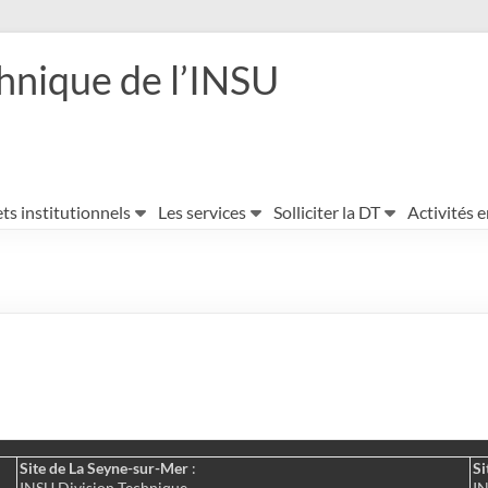
hnique de l’INSU
ts institutionnels
Les services
Solliciter la DT
Activités 
Site de La Seyne-sur-Mer
:
Si
INSU Division Technique
IN