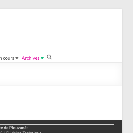
en cours
Archives
te de Plouzané :
SU Division Technique