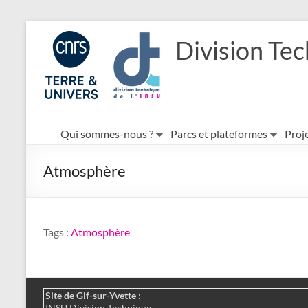
Aller
au
Division Tec
contenu
Qui sommes-nous ?
Parcs et plateformes
Proje
Atmosphère
Tags :
Atmosphère
Site de Gif-sur-Yvette
:
INSU Division Technique