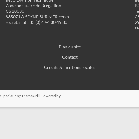
Zone portuaire de Brégaillon
Bâ
CS 20330
Te
83507 LA SEYNE SUR MER cedex
C
secrétariat : 33 (0) 4 94 30 49 80
2
se
Plan du site
Contact
Crédits & mentions légales
e
Spacious
by ThemeGrill. Powered by: