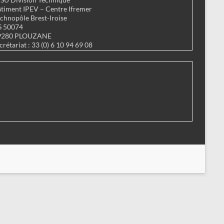
timent IPEV – Centre Ifremer
chnopôle Brest-Iroise
S 50074
9280 PLOUZANE
crétariat : 33 (0) 6 10 94 69 08