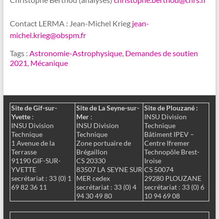
Contact LERMA : Jean-Michel Krieg
jean-
michel.krieg@obspm.fr
Tags :
Astronomie-Astrophysique
,
Demandes de soutien
2021
,
Mécanique
Site de Gif-sur-
Site de La Seyne-sur-
Site de Plouzané :
Yvette
:
Mer
:
INSU Division
INSU Division
INSU Division
Technique
Technique
Technique
Bâtiment IPEV –
1 Avenue de la
Zone portuaire de
Centre Ifremer
Terrasse
Brégaillon
Technopôle Brest-
91190 GIF-SUR-
CS 20330
Iroise
YVETTE
83507 LA SEYNE SUR
CS 50074
secrétariat : 33 (0) 1
MER cedex
29280 PLOUZANE
69 82 36 11
secrétariat : 33 (0) 4
secrétariat : 33 (0) 6
94 30 49 80
10 94 69 08