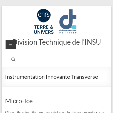
Aller
au
contenu
Division Technique de l’INSU
Menu
Instrumentation Innovante Transverse
Micro-Ice
Objectifs scientifiques Les cristaux de glace présents dans