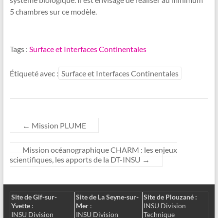
5 chambres sur ce modèle.
Tags :
Surface et Interfaces Continentales
Étiqueté avec :
Surface et Interfaces Continentales
←
Mission PLUME
Mission océanographique CHARM : les enjeux
scientifiques, les apports de la DT-INSU
→
Site de Gif-sur-
Site de La Seyne-sur-
Site de Plouzané :
Yvette
:
Mer
:
INSU Division
INSU Division
INSU Division
Technique