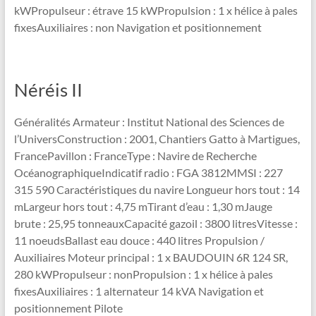
kWPropulseur : étrave 15 kWPropulsion : 1 x hélice à pales
fixesAuxiliaires : non Navigation et positionnement
Néréis II
Généralités Armateur : Institut National des Sciences de
l’UniversConstruction : 2001, Chantiers Gatto à Martigues,
FrancePavillon : FranceType : Navire de Recherche
OcéanographiqueIndicatif radio : FGA 3812MMSI : 227
315 590 Caractéristiques du navire Longueur hors tout : 14
mLargeur hors tout : 4,75 mTirant d’eau : 1,30 mJauge
brute : 25,95 tonneauxCapacité gazoil : 3800 litresVitesse :
11 noeudsBallast eau douce : 440 litres Propulsion /
Auxiliaires Moteur principal : 1 x BAUDOUIN 6R 124 SR,
280 kWPropulseur : nonPropulsion : 1 x hélice à pales
fixesAuxiliaires : 1 alternateur 14 kVA Navigation et
positionnement Pilote