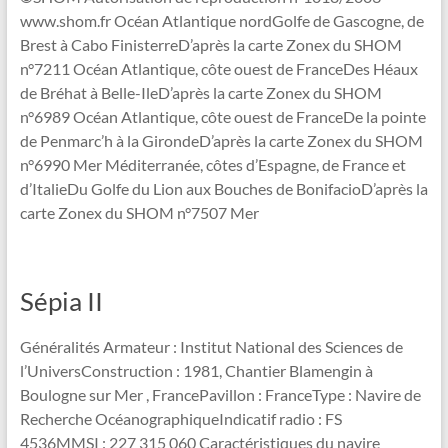
www.shom.fr Océan Atlantique nordGolfe de Gascogne, de
Brest à Cabo FinisterreD’après la carte Zonex du SHOM
n°7211 Océan Atlantique, côte ouest de FranceDes Héaux
de Bréhat à Belle-IleD’après la carte Zonex du SHOM
n°6989 Océan Atlantique, côte ouest de FranceDe la pointe
de Penmarc’h à la GirondeD’après la carte Zonex du SHOM
n°6990 Mer Méditerranée, côtes d’Espagne, de France et
d’ItalieDu Golfe du Lion aux Bouches de BonifacioD’après la
carte Zonex du SHOM n°7507 Mer
Sépia II
Généralités Armateur : Institut National des Sciences de
l’UniversConstruction : 1981, Chantier Blamengin à
Boulogne sur Mer , FrancePavillon : FranceType : Navire de
Recherche OcéanographiqueIndicatif radio : FS
4536MMSI : 227 315 060 Caractéristiques du navire