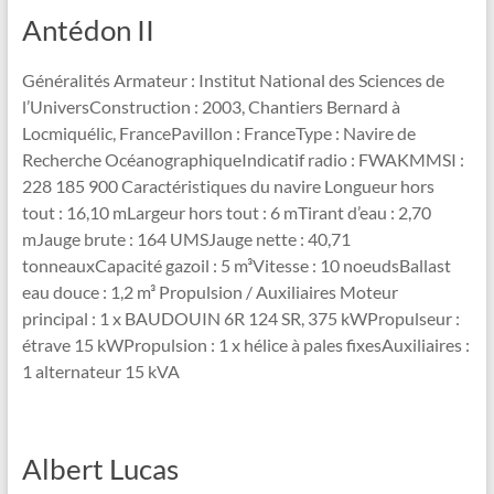
Antédon II
Généralités Armateur : Institut National des Sciences de
l’UniversConstruction : 2003, Chantiers Bernard à
Locmiquélic, FrancePavillon : FranceType : Navire de
Recherche OcéanographiqueIndicatif radio : FWAKMMSI :
228 185 900 Caractéristiques du navire Longueur hors
tout : 16,10 mLargeur hors tout : 6 mTirant d’eau : 2,70
mJauge brute : 164 UMSJauge nette : 40,71
tonneauxCapacité gazoil : 5 m³Vitesse : 10 noeudsBallast
eau douce : 1,2 m³ Propulsion / Auxiliaires Moteur
principal : 1 x BAUDOUIN 6R 124 SR, 375 kWPropulseur :
étrave 15 kWPropulsion : 1 x hélice à pales fixesAuxiliaires :
1 alternateur 15 kVA
Albert Lucas