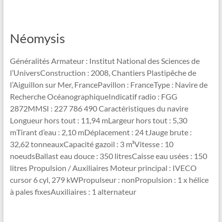
Néomysis
Généralités Armateur : Institut National des Sciences de
l’UniversConstruction : 2008, Chantiers Plastipêche de
l’Aiguillon sur Mer, FrancePavillon : FranceType : Navire de
Recherche OcéanographiqueIndicatif radio : FGG
2872MMSI : 227 786 490 Caractéristiques du navire
Longueur hors tout : 11,94 mLargeur hors tout : 5,30
mTirant d’eau : 2,10 mDéplacement : 24 tJauge brute :
32,62 tonneauxCapacité gazoil : 3 m³Vitesse : 10
noeudsBallast eau douce : 350 litresCaisse eau usées : 150
litres Propulsion / Auxiliaires Moteur principal : IVECO
cursor 6 cyl, 279 kWPropulseur : nonPropulsion : 1 x hélice
à pales fixesAuxiliaires : 1 alternateur