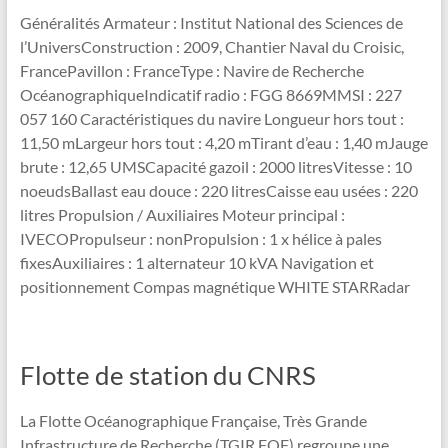
Généralités Armateur : Institut National des Sciences de
l’UniversConstruction : 2009, Chantier Naval du Croisic,
FrancePavillon : FranceType : Navire de Recherche
OcéanographiqueIndicatif radio : FGG 8669MMSI : 227
057 160 Caractéristiques du navire Longueur hors tout :
11,50 mLargeur hors tout : 4,20 mTirant d’eau : 1,40 mJauge
brute : 12,65 UMSCapacité gazoil : 2000 litresVitesse : 10
noeudsBallast eau douce : 220 litresCaisse eau usées : 220
litres Propulsion / Auxiliaires Moteur principal :
IVECOPropulseur : nonPropulsion : 1 x hélice à pales
fixesAuxiliaires : 1 alternateur 10 kVA Navigation et
positionnement Compas magnétique WHITE STARRadar
Flotte de station du CNRS
La Flotte Océanographique Française, Très Grande
Infrastructure de Recherche (TGIR FOF) regroupe une