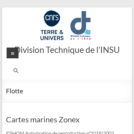
Aller
au
contenu
Division Technique de l’INSU
Menu
Flotte
Cartes marines Zonex
©SHOM Autorisation de reproduction n°1018/2003