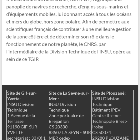
panoplie de navires de recherche, d’engins sous-marins et
d’équipements mobiles, lui donnant accès à tous les océans
et mers du globe, hors zone polaire. Afin de permettre aux
scientifiques français de contribuer à une meilleure gestion
de la zone côtière et de déterminer son rôle dans le
fonctionnement de notre planète, le CNRS, par
l’intermédiaire de la Division Technique de l’INSU, opère au
sein de ce TGIR
Site de Gif-sur-
Site de La Seyne-sur-
Site de Plouzané :
Yvette
:
Mer
:
INSU Division
INSU Division
INSU Division
Technique
Technique
Technique
Bâtiment IPEV –
1 Avenue de la
Zone portuaire de
Centre Ifremer
Terrasse
Brégaillon
Technopôle Brest-
91190 GIF-SUR-
CS 20330
Iroise
YVETTE
83507 LA SEYNE SUR
CS 50074
secrétariat : 33 (0) 1
MER cedex
29280 PLOUZANE